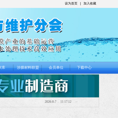
设为首页
|
加入收藏
家库
涉膜材料联盟
会员单位
下载中心
家库
涉膜材料联盟
会员单位
下载中心
2026
-
8
-
7
11:17:13